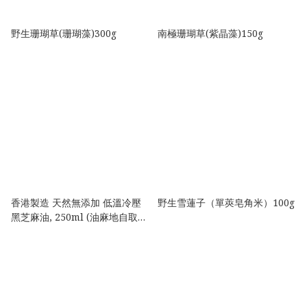
野生珊瑚草(珊瑚藻)300g
南極珊瑚草(紫晶藻)150g
香港製造 天然無添加 低溫冷壓
野生雪蓮子（單莢皂角米）100g
黑芝麻油, 250ml (油麻地自取或
港鐵站交收)