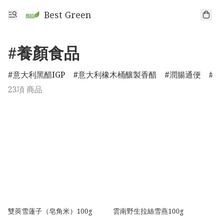
Best Green
#養顏食品
意大利黑醋IGP
意大利橡木桶釀製香醋
潤腸通便
23項 商品
雙莢雪蓮子（皂角米）100g
雲南野生拉絲雪燕100g