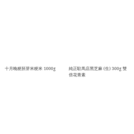
十月晚粳胚芽米粳米 1000g
純正駐馬店黑芝麻 (生) 300g 雙
倍花青素