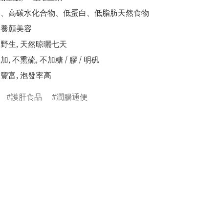
能量、高碳水化合物、低蛋白、低脂肪天然食物

肺養顏美容

山野生, 天然晾曬七天

加, 不熏硫, 不加糖 / 膠 / 明矾

質豐富, 泡發率高
護肝食品
潤腸通便