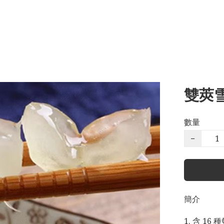
雙莢雪
數量
−
簡介
1. 含 16 