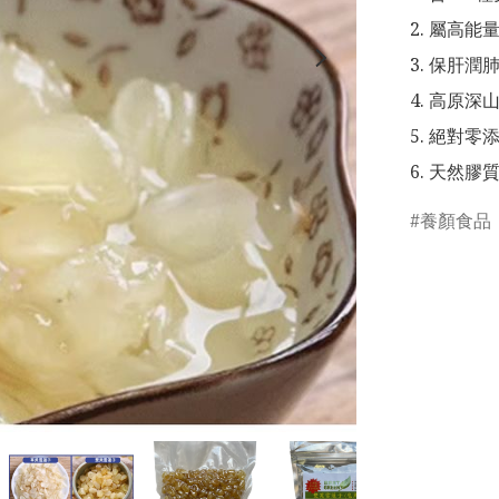
2. 屬高
3. 保肝潤
4. 高原深
5. 絕對零添
6. 天然膠
養顏食品