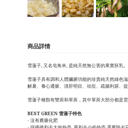
商品詳情
雪蓮子, 又名皂角米, 是純天然無公害的果實胚乳。
雪蓮子具有調和人體臟腑功能的珍貴純天然綠色滋補
解暑、養心通脈、清肝明目、祛痘、疏腸利尿、提
雪蓮子種類有雙莢和單莢，其中單莢大部分都是雲
BEST GREEN 雪蓮子特色
- 沒有農藥化肥
- 採摘後剥去大的外売, 再剥去小的外売,還要除