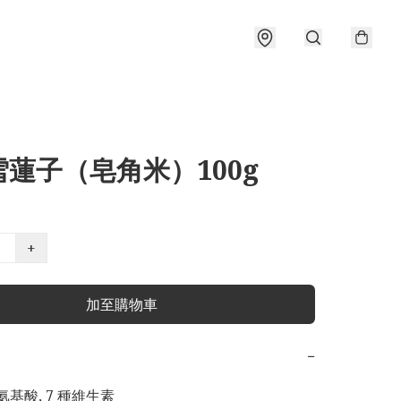
蓮子（皂角米）100g
+
加至購物車
−
種氨基酸, 7 種維生素
