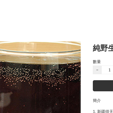
純野生
數量
−
簡介
1. 新疆