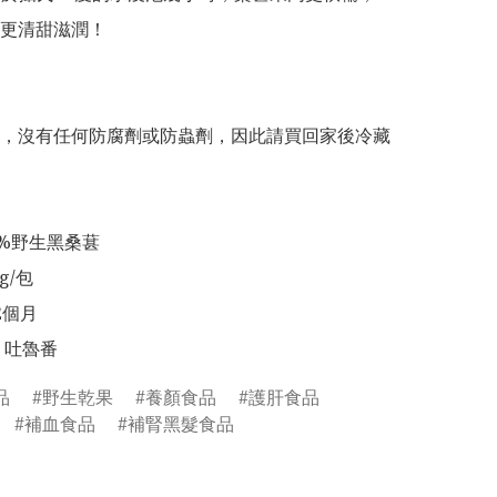
更清甜滋潤！

，沒有任何防腐劑或防蟲劑，因此請買回家後冷藏
%野生黑桑葚

/包

個月

 吐魯番
品
野生乾果
養顏食品
護肝食品
補血食品
補腎黑髮食品