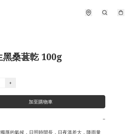
黑桑葚亁 100g
+
加至購物車
−
得天獨厚的氣候，日照時間長，日夜溫差大，降雨量