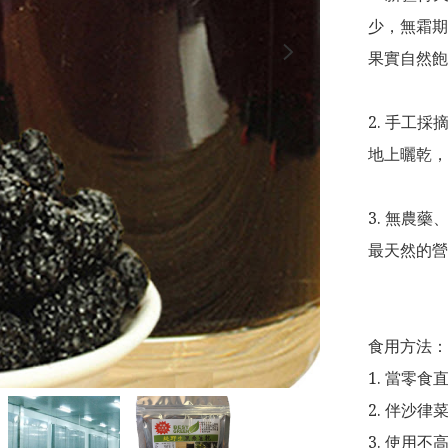
少，無霜期
果實自然飽
2. 手工
地上曬乾，
3. 無農
最天然的營
食用方法：

1. 當零食直
2. 伴沙
3. 使用