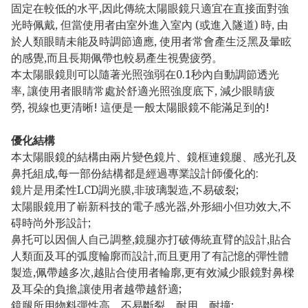
固定在較低的水平,因此傳統太陽眼鏡只適宜在直接面對強
光時佩戴, 但當使用者由室外進入室內 (或進入隧道) 時, 由
於人類眼睛未能及時調節適應, 使用者常會產生泛黑及暈眩
的感覺,而且長期佩帶也較易產生視覺疲勞。
本太陽眼鏡則可以隨著光照強弱在0.1秒內自動調節透光
率, 讓使用者眼睛常處於舒適光照強度底下, 減少眼睛疲
勞, 視線也更清晰! 這便是一般太陽眼鏡不能滿足到的!
優化結構
本太陽眼鏡的結構由兩片變色鏡片、鏡框連鏡腿、感光孔及
鼻托組成,每一部份結構都是經過專業設計師優化的:
鏡片是用柔性LCD調光膜,非玻璃製造,不易破裂;
太陽眼鏡用了嶄新科技的電子感光器,外形細小但功效大,不
碍時尚外形設計;
鼻托可以因個人自己調整,鏡腿亦打破傳統直臂的設計,貼合
人類面及耳的弧度輪廓而設計,而且更用了有記憶的彈性體
製造,佩帶越多次,越貼合使用者輪廓,更有效減少眼鏡對鼻樑
及耳朵的負擔,讓使用者越帶越舒適;
鏡腿所用物料彈性高、不易斷裂、耐用、耐撞;