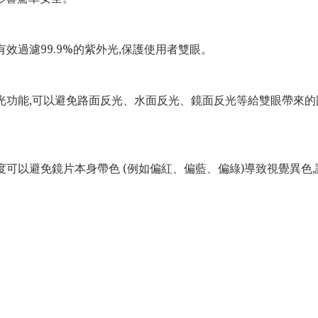
有效過濾99.9%的紫外光,保護使用者雙眼。
般偏光功能,可以避免路面反光、水面反光、鏡面反光等給雙眼帶來
程度可以避免鏡片本身帶色 (例如偏紅、偏藍、偏綠)導致視覺異色