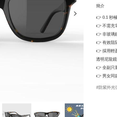
簡介
👉 0.1
👉 不需充
👉 非玻璃
👉 有效
👉 採用
透明尼龍鏡架
👉 全副只
👉 男女同
防紫外光