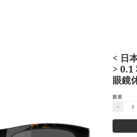
< 日
> 0
眼鏡
數量
−