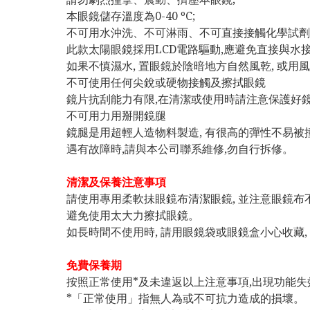
本眼鏡儲存溫度為0-40 ºC;
不可用水沖洗、不可淋雨、不可直接接觸化學試劑
此款太陽眼鏡採用LCD電路驅動,應避免直接與水
如果不慎濕水, 置眼鏡於陰暗地方自然風乾, 或用
不可使用任何尖銳或硬物接觸及擦拭眼鏡
鏡片抗刮能力有限,在清潔或使用時請注意保護好
不可用力用掰開鏡腿
鏡腿是用超輕人造物料製造, 有很高的彈性不易被撞
遇有故障時,請與本公司聯系維修,勿自行拆修。
清潔及保養注意事項
請使用專用柔軟抺眼鏡布清潔眼鏡, 並注意眼鏡布
避免使用太大力擦拭眼鏡。
如長時間不使用時, 請用眼鏡袋或眼鏡盒小心收藏,
免費保養期
按照正常使用*及未違返以上注意事項,出現功能失效
*「正常使用」指無人為或不可抗力造成的損壞。