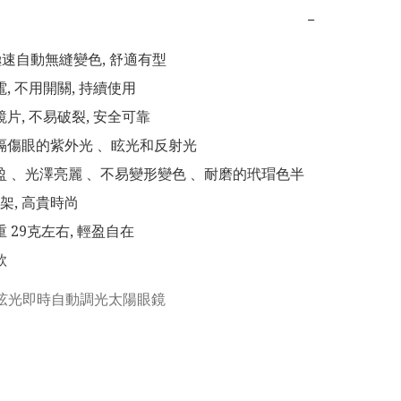
−
 秒極速自動無縫變色, 舒適有型

電, 不用開關, 持續使用

鏡片, 不易破裂, 安全可靠

阻隔傷眼的紫外光 、眩光和反射光

輕盈 、光澤亮麗 、不易變形變色 、耐磨的玳瑁色半
, 高貴時尚

重 29克左右, 輕盈自在

款
弦光即時自動調光太陽眼鏡