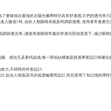
 為了要確保在最強的太陽光佩帶時仍具有舒適感,它們的透光率只
或進入隧道) 時, 由於人類眼睛未能及時調節適應, 使用者常會
自動調節透光率, 讓使用者眼睛常處於舒適光照強度底下, 減少眼睛
連鏡腿、感光孔及鼻托組成,每一部份結構都是經過專業設計師優化的
效大,不碍時尚外形設計;
計,貼合人類面及耳的弧度輪廓而設計,而且更用了有記憶的彈性體