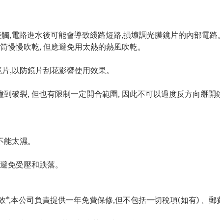
接觸,電路進水後可能會導致綫路短路,損壞調光膜鏡片的內部電路
風筒慢慢吹乾, 但應避免用太熱的熱風吹乾。
鏡片,以防鏡片刮花影響使用效果。
到破裂, 但也有限制一定開合範圍, 因此不可以過度反方向掰開鏡
不能太濕。
 避免受壓和跌落。
*,本公司負責提供一年免費保修,但不包括一切稅項(如有) 、