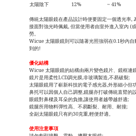
太陽陰下
12%
~ 41%
傳統太陽眼鏡在產品設計時便要固定一個透光率,
接面對強光時佩戴, 但當使用者由室外進入室內 (
勞。
Wicue 太陽眼鏡則可以隨著光照強弱在0.1秒內
到的!
優化結構
Wicue 太陽眼鏡的結構由兩片變色鏡片、鏡框
鏡片是用柔性LCD調光膜,非玻璃製造,不易破裂;
太陽眼鏡用了嶄新科技的電子感光器,外形細小但功
鼻托可以因個人自己調整,鏡腿亦打破傳統直臂的設
眼鏡對鼻樑及耳朵的負擔,讓使用者越帶越舒適;
鏡腿所用物料彈性高、不易斷裂、耐用、耐撞;
全副太陽眼鏡只有約30克重,輕便舒適。
使用注意事項
請勿劇烈撞擊、震動、擠壓本眼鏡;